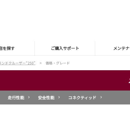
店を探す
ご購入サポート
メンテナ
ランドクルーザー“250”
価格・グレード
走行性能
安全性能
コネクティッド