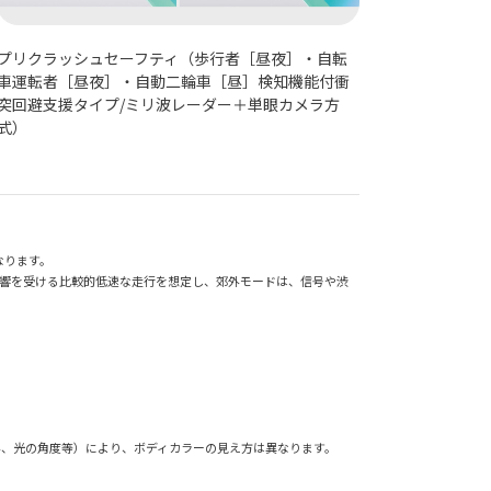
プリクラッシュセーフティ（歩行者［昼夜］・自転
車運転者［昼夜］・自動二輪車［昼］検知機能付衝
突回避支援タイプ/ミリ波レーダー＋単眼カメラ方
式）
なります。
影響を受ける比較的低速な走行を想定し、郊外モードは、信号や渋
外、光の角度等）により、ボディカラーの見え方は異なります。