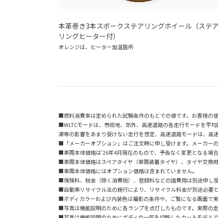
本革巻き3本スポークステアリングホイール（ステ
リングヒーター付）
オレンジは、ヒーター加温箇所
■燃料消費率は定められた試験条件のもとでの値です。お客様の
■WLTCモードは、市街地、郊外、高速道路の各走行モードを平
滞等の影響をあまり受けない走行を想定、高速道路モードは、高
■「メーカーオプション」はご注文時に申し受けます。メーカー
■車両本体価格は'26年4月現在のもので、予告なく変更となる場
■車両本体価格はスペアタイヤ（車両装着タイヤ）、タイヤ交換
■車両本体価格にはオプション価格は含まれていません。
■保険料、税金（除く消費税）、登録料などの諸費用は別途申し
■自動車リサイクル法の施行により、リサイクル料金が別途必要
■ボディカラーおよび内装色は撮影の条件や、ご覧になる画面で
■写真は機能説明のために各ランプを点灯したものです。実際の
■写真は機能説明のためにボディの一部を切断したカットモデル