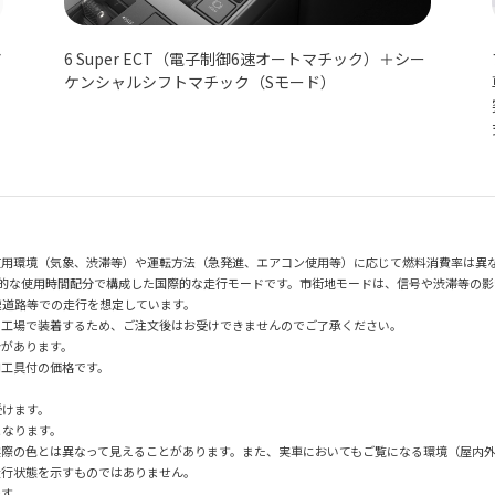
ア
6 Super ECT（電子制御6速オートマチック）＋シー
ケンシャルシフトマチック（Sモード）
使用環境（気象、渋滞等）や運転方法（急発進、エアコン使用等）に応じて燃料消費率は異
均的な使用時間配分で構成した国際的な走行モードです。市街地モードは、信号や渋滞等の
速道路等での走行を想定しています。
の工場で装着するため、ご注文後はお受けできませんのでご了承ください。
合があります。
用工具付の価格です。
受けます。
となります。
実際の色とは異なって見えることがあります。また、実車においてもご覧になる環境（屋内
走行状態を示すものではありません。
です。