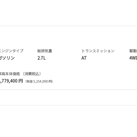
エンジンタイプ
総排気量
トランス
ミッション
駆動
ガソリン
2.7L
AT
4W
車両本体価格
（消費税込）
5,779,400 円
（税抜 5,254,000 円）