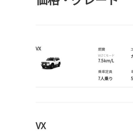
VX
燃費
WLTCモード
7.5km/L
乗車定員
7人乗り
VX