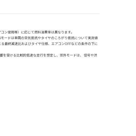
アコン使用等）に応じて燃料消費率は異なります。
25モードは車両の空気抵抗やタイヤのころがり抵抗について実測値
る最終減速比およびタイヤ仕様、エアコンOFFなどの条件の下に
響を受ける比較的低速な走行を想定し、郊外モードは、 信号や渋