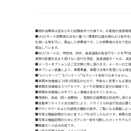
■燃料消費率は定められた試験条件での値です。お客様の使用環
■JH25 モード燃費値は法令に基づく標準的な諸元値および条件
を用いる等を行い、算出した燃費値です。この燃費値は法令で定め
算出しています。
■WLTCモードは、市街地、郊外、高速道路の各走行モードを平
滞等の影響をあまり受けない走行を想定、高速道路モードは、 高
■メーカーオプションはご注文時に申し受けます。メーカーの工
■オプション装着により、車両重量、車両寸法等が変更になる場
■“Gパッケージ”､“Eパッケージ”はグレード名称ではありません。
■車両本体価格は’26年1月現在のもので、予告なく変更となる場
■車両本体価格はスペアタイヤ、タイヤ交換用工具付の価格です。
■車両本体価格にはオプション価格は含まれていません。
■保険料、税金（除く消費税）、登録料の諸費用は別途申し受け
■自動車リサイクル法の施行により、リサイクル料金が別途必要
■ボディカラーおよび内装色は撮影の条件、ご覧になる画面によっ
■写真は機能説明のために各ランプを点灯したものです。実際の
■写真は機能説明のためにボディの一部を切断したカットモデル
■画面はハメ込み合成です。
■一部の写真は合成・イメージです。