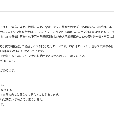
境・条件（気象、道路、渋滞、車両、架装ボディ、整備等の状況）や運転方法（急発進、エ
を用いてエンジン燃費を実測し、シミュレーション法で算出した国土交通省審査値です。JH
られた燃費値計算条件の車両総重量範囲および最大積載量区分ごとの標準諸元値・車型によ
均的な使用時間配分で構成した国際的な走行モードです。市街地モードは、信号や渋滞等の影
速道路等での走行を想定しています。
場で装着するため、ご注文後はお受けできませんのでご了承ください。
合があります。
合があります。
ます。
となります。
て実際の色とは異なって見えることがあります。
走行状態を示すものではありません。
です。