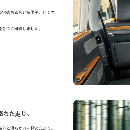
臨場感ある音と映像美、ビジネ
能を深く研鑽しました。
満ちた走り。
性能と滑らかさを極めた走り。