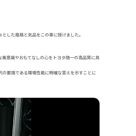
々とした風格と気品をこの車に授けました。
な美意識やおもてなしの心をトヨタ随一の高品質に具
代の要請である環境性能に明確な答えを示すことに